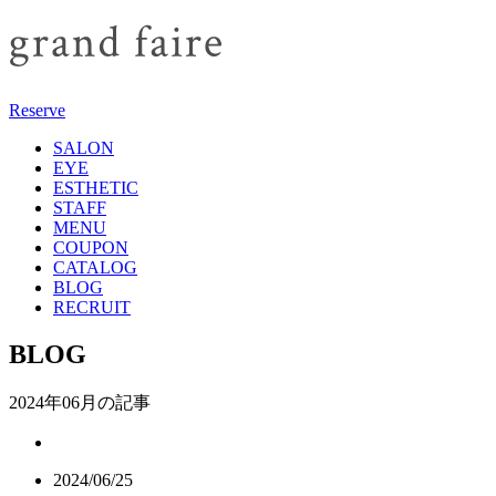
Reserve
SALON
EYE
ESTHETIC
STAFF
MENU
COUPON
CATALOG
BLOG
RECRUIT
BLOG
2024年06月の記事
2024/06/25