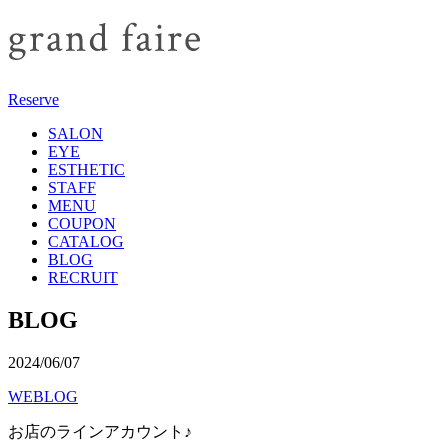
Reserve
SALON
EYE
ESTHETIC
STAFF
MENU
COUPON
CATALOG
BLOG
RECRUIT
BLOG
2024/06/07
WEBLOG
お店のラインアカウント♪