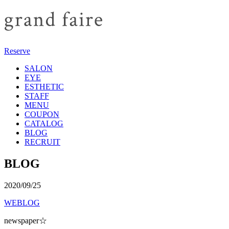
Reserve
SALON
EYE
ESTHETIC
STAFF
MENU
COUPON
CATALOG
BLOG
RECRUIT
BLOG
2020/09/25
WEBLOG
newspaper☆