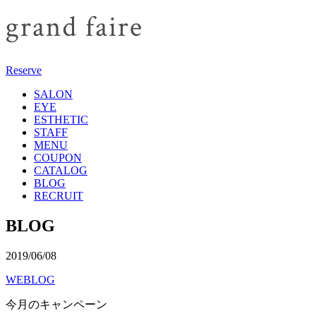
Reserve
SALON
EYE
ESTHETIC
STAFF
MENU
COUPON
CATALOG
BLOG
RECRUIT
BLOG
2019/06/08
WEBLOG
今月のキャンペーン